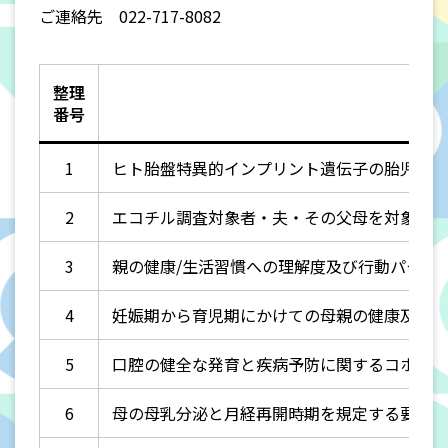
ご連絡先 022-717-8082
整理
番号
1
ヒト胎盤特異的インプリント遺伝子の胎児、胎
2
エコチル調査対象者・夫・その父母を対象とし
3
親の健康/生活習慣への理解度及び行動パターン
4
妊娠期から育児期にかけての母親の健康及び家
5
口腔の健全な発育と疾病予防に関するコホート
6
母の母乳分泌と月経再開時期を規定する要因に