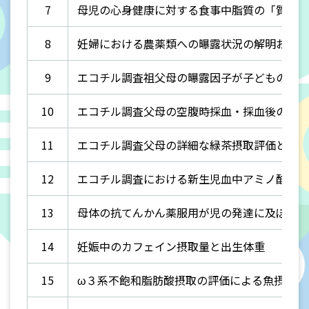
7
母児の心身健康に対する食事中脂質の「質」に
8
妊婦における農薬類への曝露状況の解明および
9
エコチル調査祖父母の曝露因子が子どもの健康
10
エコチル調査父母の空腹時採血・採血後の速や
11
エコチル調査父母の詳細な緑茶摂取評価と子ど
12
エコチル調査における新生児血中アミノ酸濃度
13
母体の抗てんかん薬服用が児の発達に及ぼす影
14
妊娠中のカフェイン摂取量と出生体重
15
ω３系不飽和脂肪酸摂取の評価による魚摂取の