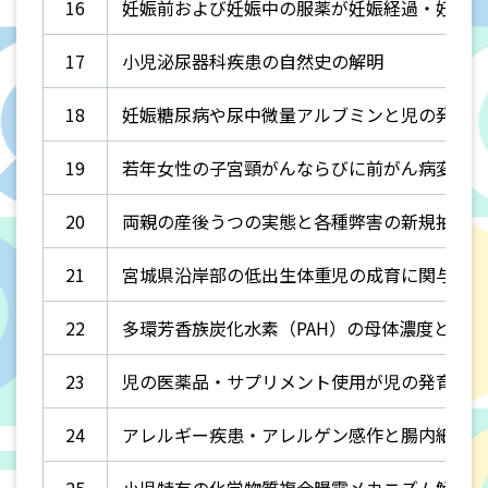
16
妊娠前および妊娠中の服薬が妊娠経過・妊婦の
17
小児泌尿器科疾患の自然史の解明
18
妊娠糖尿病や尿中微量アルブミンと児の発育と
19
若年女性の子宮頸がんならびに前がん病変発症
20
両親の産後うつの実態と各種弊害の新規抽出
21
宮城県沿岸部の低出生体重児の成育に関与する
22
多環芳香族炭化水素（PAH）の母体濃度と胎
23
児の医薬品・サプリメント使用が児の発育へ与
24
アレルギー疾患・アレルゲン感作と腸内細菌叢
25
小児特有の化学物質複合曝露メカニズム解明と